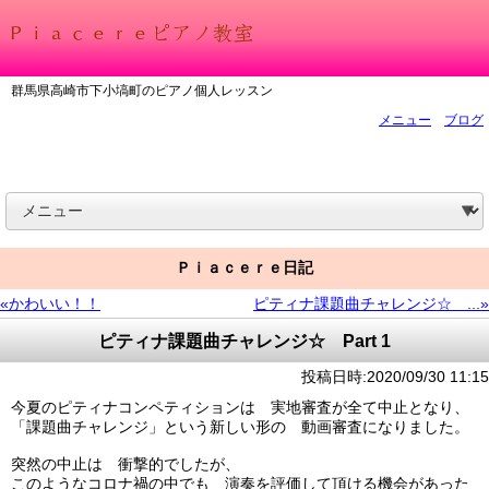
群馬県高崎市下小塙町のピアノ個人レッスン
メニュー
ブログ
Ｐｉａｃｅｒｅ日記
«かわいい！！
ピティナ課題曲チャレンジ☆ ...»
ピティナ課題曲チャレンジ☆ Part 1
投稿日時:2020/09/30 11:15
今夏のピティナコンペティションは 実地審査が全て中止となり、
「課題曲チャレンジ」という新しい形の 動画審査になりました。
突然の中止は 衝撃的でしたが、
このようなコロナ禍の中でも 演奏を評価して頂ける機会があった