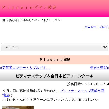
群馬県高崎市下小塙町のピアノ個人レッスン
メニュー
ブログ
Ｐｉａｃｅｒｅ日記
«受賞者コンサート＆ブルグミ...
年末の奮闘»
ピティナステップ＆全日本ピアノコンクール
投稿日時:2025/12/16 11:14
今月７日に高崎芸術劇場で行われた
ピティナ・ステップ高崎冬季
地区
に
小５のＫくんがお友達と一緒にアンサンブルで参加しました♪♪