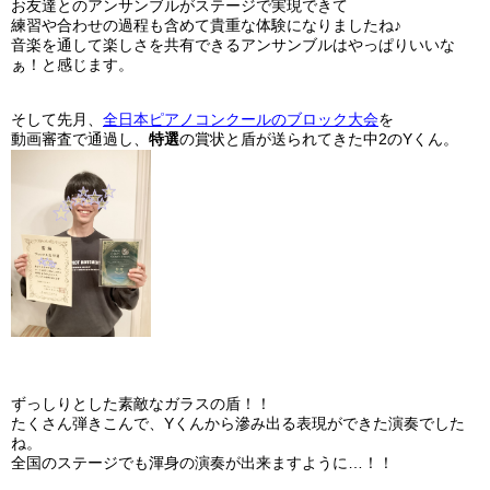
お友達とのアンサンブルがステージで実現できて
練習や合わせの過程も含めて貴重な体験になりましたね♪
音楽を通して楽しさを共有できるアンサンブルはやっぱりいいな
ぁ！と感じます。
そして先月、
全日本ピアノコンクールのブロック大会
を
動画審査で通過し、
特選
の賞状と盾が送られてきた中2のYくん。
ずっしりとした素敵なガラスの盾！！
たくさん弾きこんで、Yくんから滲み出る表現ができた演奏でした
ね。
全国のステージでも渾身の演奏が出来ますように…！！