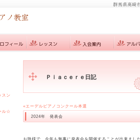
Ｐｉａｃｅｒｅ日記
ッスン
«エーデルピアノコンクール本選
ール☆
2024年 発表会
お陰様で 今年も無事に発表会を開催することが出来まし