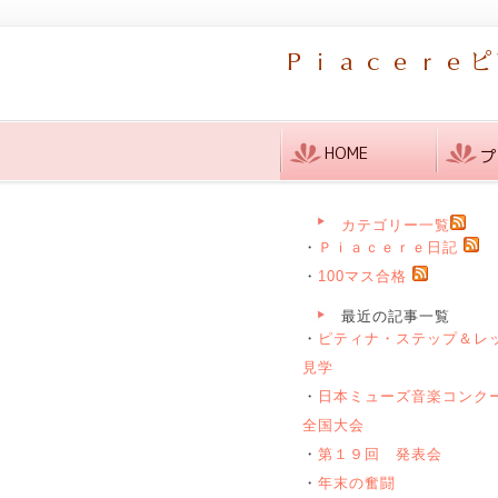
カテゴリー一覧
・
Ｐｉａｃｅｒｅ日記
・
100マス合格
最近の記事一覧
・
ピティナ・ステップ＆レ
見学
・
日本ミューズ音楽コンク
全国大会
・
第１９回 発表会
・
年末の奮闘