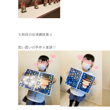
５回目の出演継続賞☆
思い思いの手作り楽譜♡