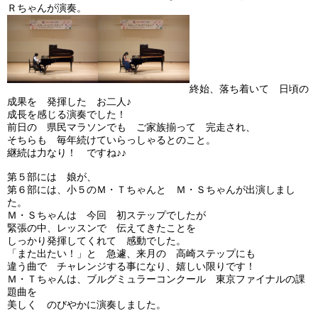
Ｒちゃんが演奏。
終始、落ち着いて 日頃の
成果を 発揮した お二人♪
成長を感じる演奏でした！
前日の 県民マラソンでも ご家族揃って 完走され、
そちらも 毎年続けていらっしゃるとのこと。
継続は力なり！ ですね♪♪
第５部には 娘が、
第６部には、小５のＭ・Ｔちゃんと Ｍ・Ｓちゃんが出演しまし
た。
Ｍ・Ｓちゃんは 今回 初ステップでしたが
緊張の中、レッスンで 伝えてきたことを
しっかり発揮してくれて 感動でした。
「また出たい！」と 急遽、来月の 高崎ステップにも
違う曲で チャレンジする事になり、嬉しい限りです！
Ｍ・Ｔちゃんは、ブルグミュラーコンクール 東京ファイナルの課
題曲を
美しく のびやかに演奏しました。