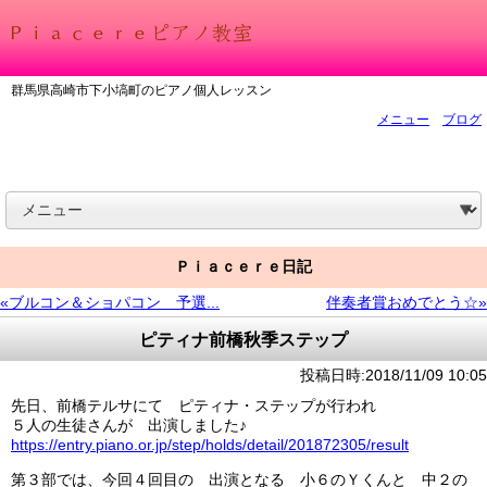
群馬県高崎市下小塙町のピアノ個人レッスン
メニュー
ブログ
Ｐｉａｃｅｒｅ日記
«ブルコン＆ショパコン 予選...
伴奏者賞おめでとう☆»
ピティナ前橋秋季ステップ
投稿日時:2018/11/09 10:05
先日、前橋テルサにて ピティナ・ステップが行われ
５人の生徒さんが 出演しました♪
https://entry.piano.or.jp/step/holds/detail/201872305/result
第３部では、今回４回目の 出演となる 小６のＹくんと 中２の