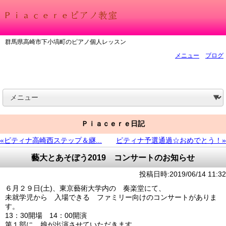
群馬県高崎市下小塙町のピアノ個人レッスン
メニュー
ブログ
Ｐｉａｃｅｒｅ日記
«ピティナ高崎西ステップ＆継...
ピティナ予選通過☆おめでとう！»
藝大とあそぼう2019 コンサートのお知らせ
投稿日時:2019/06/14 11:32
６月２９日(土)、東京藝術大学内の 奏楽堂にて、
未就学児から 入場できる ファミリー向けのコンサートがありま
す。
13：30開場 14：00開演
第１部に 娘が出演させていただきます。